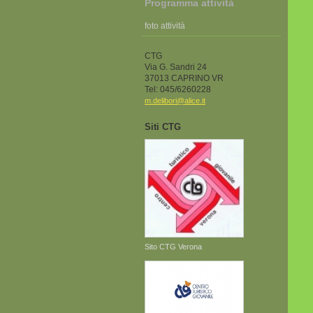
Programma attività
foto attività
CTG
Via G. Sandri 24
37013 CAPRINO VR
Tel: 045/6260228
m.delibori@alice.it
Siti CTG
Sito CTG Verona